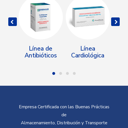
ivos
Línea de
Línea
os
Antibióticos
Cardiológica
Gastr
Empresa Certificada con las Buenas Prácticas
de
Almacenamiento, Distribución y Transporte